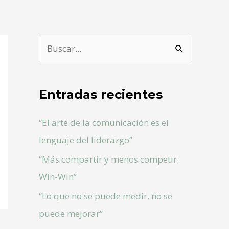
B
u
s
Entradas recientes
c
a
“El arte de la comunicación es el
r
lenguaje del liderazgo”
p
“Más compartir y menos competir.
o
Win-Win”
r
“Lo que no se puede medir, no se
:
puede mejorar”