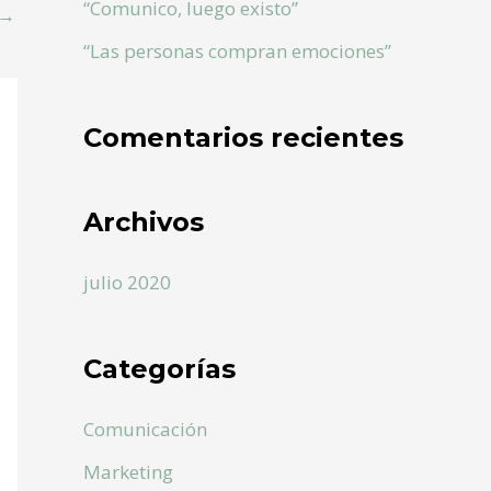
“Comunico, luego existo”
→
“Las personas compran emociones”
Comentarios recientes
Archivos
julio 2020
Categorías
Comunicación
Marketing