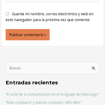
Guarda mi nombre, correo electrónico y web en
este navegador para la próxima vez que comente.
B
u
Entradas recientes
s
c
“El arte de la comunicación es el lenguaje del liderazgo”
a
“Más compartir y menos competir. Win-Win”