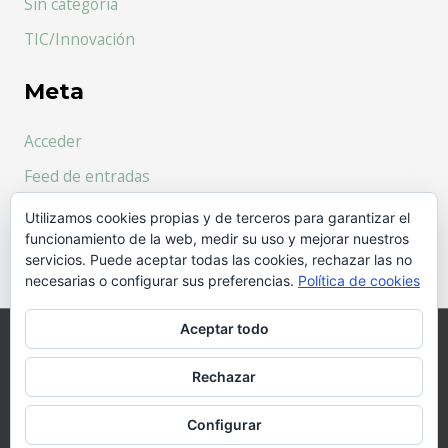
Sin categoría
TIC/Innovación
Meta
Acceder
Feed de entradas
Feed de comentarios
Utilizamos cookies propias y de terceros para garantizar el
funcionamiento de la web, medir su uso y mejorar nuestros
WordPress.org
servicios. Puede aceptar todas las cookies, rechazar las no
necesarias o configurar sus preferencias.
Política de cookies
Aceptar todo
Copyright © 2026
Ro Rollán
| Desarrollado por
Rechazar
FRESHFISH Premium Theme
Aviso legal y ley de privacidad
|
Política de cookies
Configurar