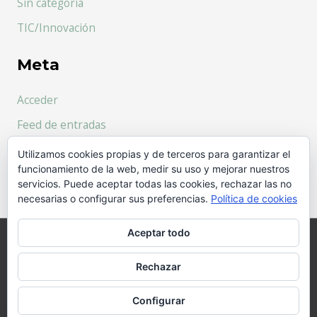
Sin categoría
TIC/Innovación
Meta
Acceder
Feed de entradas
Feed de comentarios
Utilizamos cookies propias y de terceros para garantizar el
funcionamiento de la web, medir su uso y mejorar nuestros
WordPress.org
servicios. Puede aceptar todas las cookies, rechazar las no
necesarias o configurar sus preferencias.
Política de cookies
Aceptar todo
Copyright © 2026
Ro Rollán
| Desarrollado por
Rechazar
FRESHFISH Premium Theme
Aviso legal y ley de privacidad
|
Política de cookies
Configurar