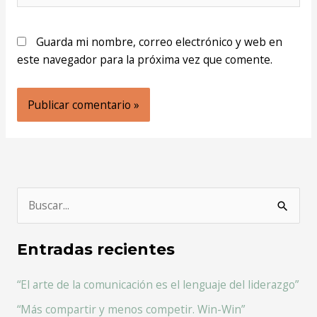
Guarda mi nombre, correo electrónico y web en
este navegador para la próxima vez que comente.
B
u
Entradas recientes
s
c
“El arte de la comunicación es el lenguaje del liderazgo”
a
“Más compartir y menos competir. Win-Win”