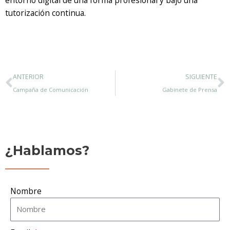
tutorización continua.
Ant
S
ANTERIOR
SIGUIENTE
Campaña de Comunicación
Gabinete de Prensa
¿Hablamos?
Nombre