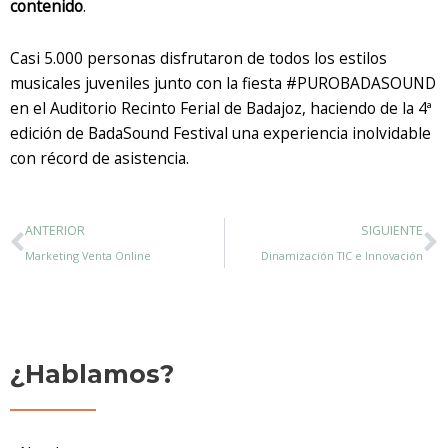
contenido
.
Casi 5.000 personas disfrutaron de todos los estilos
musicales juveniles junto con la fiesta #PUROBADASOUND
en el Auditorio Recinto Ferial de Badajoz, haciendo de la 4ª
edición de BadaSound Festival una experiencia inolvidable
con récord de asistencia.
Ant
S
ANTERIOR
SIGUIENTE
Marketing Venta Online
Dinamización TIC e Innovación
¿Hablamos?