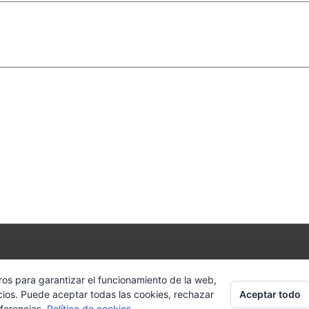
t © 2026
Ro Rollán
| Desarrollado por
FRESHFISH Premi
ros para garantizar el funcionamiento de la web,
Aceptar todo
cios. Puede aceptar todas las cookies, rechazar
Aviso legal y ley de privacidad
|
Política de cookies
eferencias.
Política de cookies